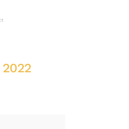
ct
é 2022