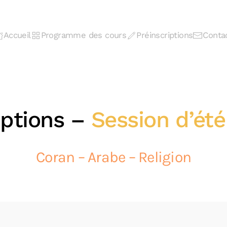
Accueil
Programme des cours
Préinscriptions
Conta
iptions –
Session d’ét
Coran – Arabe – Religion